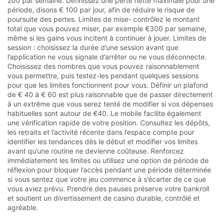
200 par semaine. Définissez une perte nette maximale pour une
période, disons € 100 par jour, afin de réduire le risque de
poursuite des pertes. Limites de mise- contrôlez le montant
total que vous pouvez miser, par exemple €300 par semaine,
même si les gains vous incitent à continuer à jouer. Limites de
session : choisissez la durée d’une session avant que
l’application ne vous signale d’arrêter ou ne vous déconnecte.
Choisissez des nombres que vous pouvez raisonnablement
vous permettre, puis testez-les pendant quelques sessions
pour que les limites fonctionnent pour vous. Définir un plafond
de € 40 à € 60 est plus raisonnable que de passer directement
à un extrême que vous serez tenté de modifier si vos dépenses
habituelles sont autour de €40. Le mobile facilite également
une vérification rapide de votre position. Consultez les dépôts,
les retraits et l’activité récente dans l’espace compte pour
identifier les tendances dès le début et modifier vos limites
avant qu’une routine ne devienne coûteuse. Renforcez
immédiatement les limites ou utilisez une option de période de
réflexion pour bloquer l’accès pendant une période déterminée
si vous sentez que votre jeu commence à s’écarter de ce que
vous aviez prévu. Prendre des pauses préserve votre bankroll
et soutient un divertissement de casino durable, contrôlé et
agréable.