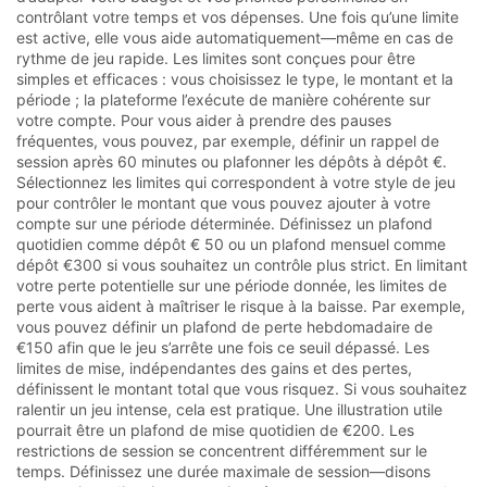
contrôlant votre temps et vos dépenses. Une fois qu’une limite
est active, elle vous aide automatiquement—même en cas de
rythme de jeu rapide. Les limites sont conçues pour être
simples et efficaces : vous choisissez le type, le montant et la
période ; la plateforme l’exécute de manière cohérente sur
votre compte. Pour vous aider à prendre des pauses
fréquentes, vous pouvez, par exemple, définir un rappel de
session après 60 minutes ou plafonner les dépôts à dépôt €.
Sélectionnez les limites qui correspondent à votre style de jeu
pour contrôler le montant que vous pouvez ajouter à votre
compte sur une période déterminée. Définissez un plafond
quotidien comme dépôt € 50 ou un plafond mensuel comme
dépôt €300 si vous souhaitez un contrôle plus strict. En limitant
votre perte potentielle sur une période donnée, les limites de
perte vous aident à maîtriser le risque à la baisse. Par exemple,
vous pouvez définir un plafond de perte hebdomadaire de
€150 afin que le jeu s’arrête une fois ce seuil dépassé. Les
limites de mise, indépendantes des gains et des pertes,
définissent le montant total que vous risquez. Si vous souhaitez
ralentir un jeu intense, cela est pratique. Une illustration utile
pourrait être un plafond de mise quotidien de €200. Les
restrictions de session se concentrent différemment sur le
temps. Définissez une durée maximale de session—disons