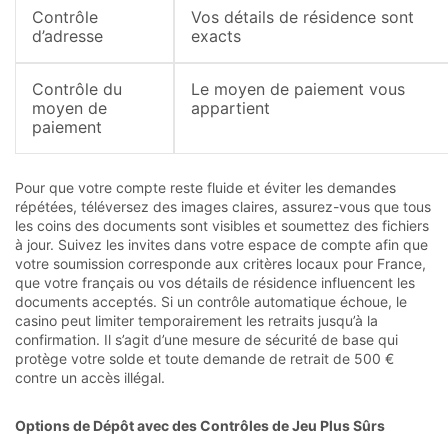
Contrôle
Vos détails de résidence sont
d’adresse
exacts
Contrôle du
Le moyen de paiement vous
moyen de
appartient
paiement
Pour que votre compte reste fluide et éviter les demandes
répétées, téléversez des images claires, assurez-vous que tous
les coins des documents sont visibles et soumettez des fichiers
à jour. Suivez les invites dans votre espace de compte afin que
votre soumission corresponde aux critères locaux pour France,
que votre français ou vos détails de résidence influencent les
documents acceptés. Si un contrôle automatique échoue, le
casino peut limiter temporairement les retraits jusqu’à la
confirmation. Il s’agit d’une mesure de sécurité de base qui
protège votre solde et toute demande de retrait de 500 €
contre un accès illégal.
Options de Dépôt avec des Contrôles de Jeu Plus Sûrs