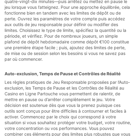
quatre-vingt-dix minutes—puis arrêtez ou mettez en pause le
jeu lorsque vous l’atteignez. Pour une approche équilibrée, cela
fonctionne bien en tandem avec les limites de dépôt ou de
perte. Ouvrez les paramètres de votre compte puis accédez
aux outils de jeu responsable pour définir ou modifier des
limites. Choisissez le type de limite, spécifiez la quantité ou la
période, et vérifiez. Pour de nombreux joueurs, un simple
plafond de dépôt hebdomadaire comme dépôt €100 constitue
une première étape facile ; puis, ajoutez des limites de perte,
de mise ou de session selon les besoins si vous ne savez pas
par où commencer.
Auto-exclusion, Temps de Pause et Contrôles de Réalité
Les règles pratiques de Jeu Responsable proposées par l’Auto-
exclusion, les Temps de Pause et les Contrôles de Réalité au
Casino en Ligne Partouche vous permettent de ralentir, de
mettre en pause ou d’arrêter complètement le jeu. Votre
décision est soutenue dès que vous la prenez puisque ces
outils sont conçus pour être difficiles à contourner et faciles à
activer. Commencez par le choix qui correspond à votre
situation si vous souhaitez protéger votre budget, votre routine,
votre concentration ou vos performances. Vous pouvez
combiner ces éléments pour des limites plus robustes que vous