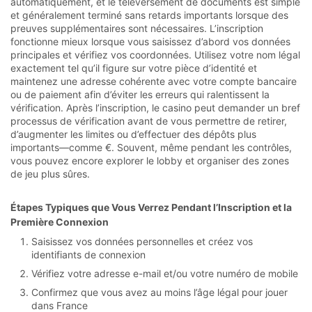
automatiquement, et le téléversement de documents est simple
et généralement terminé sans retards importants lorsque des
preuves supplémentaires sont nécessaires. L’inscription
fonctionne mieux lorsque vous saisissez d’abord vos données
principales et vérifiez vos coordonnées. Utilisez votre nom légal
exactement tel qu’il figure sur votre pièce d’identité et
maintenez une adresse cohérente avec votre compte bancaire
ou de paiement afin d’éviter les erreurs qui ralentissent la
vérification. Après l’inscription, le casino peut demander un bref
processus de vérification avant de vous permettre de retirer,
d’augmenter les limites ou d’effectuer des dépôts plus
importants—comme €. Souvent, même pendant les contrôles,
vous pouvez encore explorer le lobby et organiser des zones
de jeu plus sûres.
Étapes Typiques que Vous Verrez Pendant l’Inscription et la
Première Connexion
Saisissez vos données personnelles et créez vos
identifiants de connexion
Vérifiez votre adresse e-mail et/ou votre numéro de mobile
Confirmez que vous avez au moins l’âge légal pour jouer
dans France