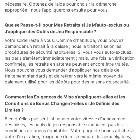
nécessaire. Obtenez de l’aide pour choisir la démarche
appropriée ; nous l’appliquerons ensuite pour vous.
Que se Passe-t-il pour Mes Retraits si Je M’auto-exclus ou
J’applique des Outils de Jeu Responsable ?
Votre solde reste à vous. Comme d’habitude, vous pouvez
demander un retrait à la caisse ; nous le traitons selon les
procédures de sécurité habituelles. Si vous vous auto-excluez,
les paris s’arrêtent immédiatement ; mais, une fois la vérification
confirmée, les retraits en attente peuvent encore être traités.
Nous pouvons vous demander d’appliquer nos délais de
traitement standards et de retirer vers le même moyen de
paiement utilisé pour les dépôts pour des raisons de sécurité.
Comment les Exigences de Mise s’appliquent-elles et les
Conditions de Bonus Changent-elles si Je Définis des
Limites ?
Bien qu’elles puissent influencer votre vitesse d’achèvement
des mises, les outils de jeu responsable n’annulent pas les
conditions de bonus équitables. Votre page de bonus affiche la
date d’expiration, l’exigence de mise exacte, les jeux éligibles,