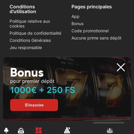
Conditions
Pages principales
d'utilisation
App
Politique relative aux
Bonus
cookies
Code promotionnel
Politique de confidentialité
Aucune prime sans dépôt
Conditions Générales
Jeu responsable
Jouez-la prudemment
Bonus
Si vous remarquez des symptômes de dépendance au
pour premier dépôt
jeu, demandez l'aide d'un professionnel. Ce site web est
destiné aux utilisateurs âgés de 18 ans et plus.
1000€ + 250 FS
S'inscrire
All Rights Reserved.