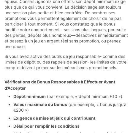
épuisé. Conseil : ignorez une offre si son dépôt minimum exige
plus que ce qui vous convient. La décision sage est toujours
une session plus petite et bien contrôlée. De nombreuses
promotions vous permettent également de choisir de ne pas
participer à tout moment. Si vous constatez que le bonus
modifie votre comportement—sessions plus longues, poursuite
des pertes, dépôts plus nombreux—désactivez immédiatement
et passez à un jeu en argent réel sans promotion, ou prenez
une pause.
Si vous avez activé des outils de jeu responsable- comme des
limites de dépôt ou des rappels de session- les limites de votre
compte doivent primer sur les mécanismes promotionnels.
Vérifications de Bonus Responsables à Effectuer Avant
d’Accepter
Dépôt minimum
(par exemple, « dépôt minimum €10 »)
Valeur maximale du bonus
(par exemple, « bonus jusqu’à
€200 »)
Exigence de mise et jeux qui contribuent
Délai pour remplir les conditions